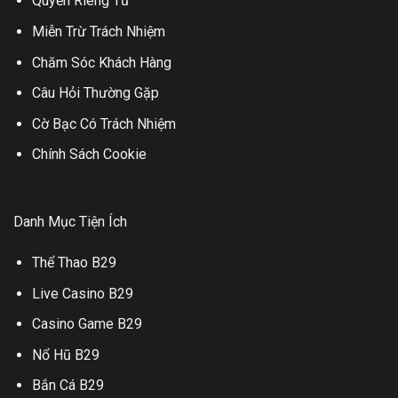
Quyền Riêng Tư
Miễn Trừ Trách Nhiệm
Chăm Sóc Khách Hàng
Câu Hỏi Thường Gặp
Cờ Bạc Có Trách Nhiệm
Chính Sách Cookie
Danh Mục Tiện Ích
Thể Thao B29
Live Casino B29
Casino Game B29
Nổ Hũ B29
Bắn Cá B29