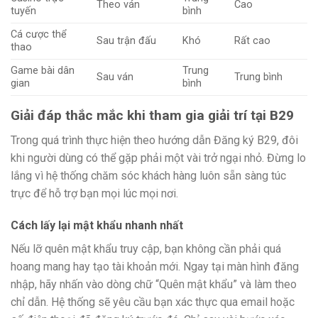
Theo ván
Cao
tuyến
bình
Cá cược thể
Sau trận đấu
Khó
Rất cao
thao
Game bài dân
Trung
Sau ván
Trung bình
gian
bình
Giải đáp thắc mắc khi tham gia giải trí tại B29
Trong quá trình thực hiện theo hướng dẫn Đăng ký B29, đôi
khi người dùng có thể gặp phải một vài trở ngại nhỏ. Đừng lo
lắng vì hệ thống chăm sóc khách hàng luôn sẵn sàng túc
trực để hỗ trợ bạn mọi lúc mọi nơi.
Cách lấy lại mật khẩu nhanh nhất
Nếu lỡ quên mật khẩu truy cập, bạn không cần phải quá
hoang mang hay tạo tài khoản mới. Ngay tại màn hình đăng
nhập, hãy nhấn vào dòng chữ “Quên mật khẩu” và làm theo
chỉ dẫn. Hệ thống sẽ yêu cầu bạn xác thực qua email hoặc