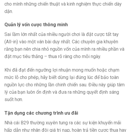
cho mình những chiến thuật và kinh nghiệm thực chiến dày
dặn.
Quản lý vốn cược thông minh
Sai lầm lớn nhất của nhiều người chơi là đặt cược tất tay
(All-in) vào một ván bài duy nhất. Các chuyên gia khuyên
rằng bạn nên chia nhỏ nguồn vốn của mình ra nhiều phần và
đặt mục tiêu thắng – thua rõ ràng cho mỗi ngày.
Khi đã đạt đến ngưỡng lợi nhuận mong muốn hoặc chạm
mức lỗ cho phép, hãy biết dừng lại đúng lúc để bảo toàn
nguồn lực cho những lần chinh chiến sau. Điều này giúp tâm
lý của bạn luôn ổn định và đưa ra những quyết định sáng
suốt hơn.
Tận dụng các chương trình ưu đãi
Nhà cái B29 thường xuyên tung ra các sự kiện khuyến mãi
hấp dẫn như nhân đôi giá trị nạp, hoàn trả tiền cược thua hay