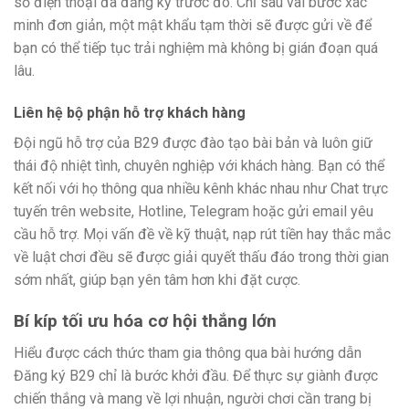
số điện thoại đã đăng ký trước đó. Chỉ sau vài bước xác
minh đơn giản, một mật khẩu tạm thời sẽ được gửi về để
bạn có thể tiếp tục trải nghiệm mà không bị gián đoạn quá
lâu.
Liên hệ bộ phận hỗ trợ khách hàng
Đội ngũ hỗ trợ của B29 được đào tạo bài bản và luôn giữ
thái độ nhiệt tình, chuyên nghiệp với khách hàng. Bạn có thể
kết nối với họ thông qua nhiều kênh khác nhau như Chat trực
tuyến trên website, Hotline, Telegram hoặc gửi email yêu
cầu hỗ trợ. Mọi vấn đề về kỹ thuật, nạp rút tiền hay thắc mắc
về luật chơi đều sẽ được giải quyết thấu đáo trong thời gian
sớm nhất, giúp bạn yên tâm hơn khi đặt cược.
Bí kíp tối ưu hóa cơ hội thắng lớn
Hiểu được cách thức tham gia thông qua bài hướng dẫn
Đăng ký B29 chỉ là bước khởi đầu. Để thực sự giành được
chiến thắng và mang về lợi nhuận, người chơi cần trang bị