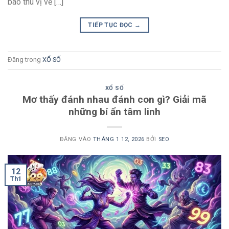
báo thú vị về […]
TIẾP TỤC ĐỌC
→
Đăng trong
XỔ SỐ
XỔ SỐ
Mơ thấy đánh nhau đánh con gì? Giải mã
những bí ẩn tâm linh
ĐĂNG VÀO
THÁNG 1 12, 2026
BỞI
SEO
12
Th1