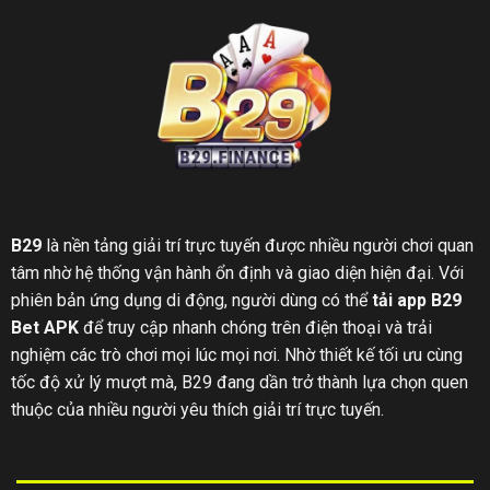
đến
luôn
nâng
thắng
cao
mới
nhất
B29
là nền tảng giải trí trực tuyến được nhiều người chơi quan
tâm nhờ hệ thống vận hành ổn định và giao diện hiện đại. Với
phiên bản ứng dụng di động, người dùng có thể
tải app B29
Bet APK
để truy cập nhanh chóng trên điện thoại và trải
nghiệm các trò chơi mọi lúc mọi nơi. Nhờ thiết kế tối ưu cùng
tốc độ xử lý mượt mà, B29 đang dần trở thành lựa chọn quen
thuộc của nhiều người yêu thích giải trí trực tuyến.