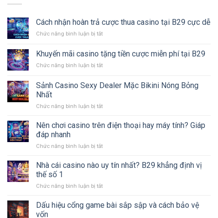
Cách nhận hoàn trả cược thua casino tại B29 cực dễ
Chức năng bình luận bị tắt
ở
Cách
nhận
Khuyến mãi casino tặng tiền cược miễn phí tại B29
hoàn
Chức năng bình luận bị tắt
ở
trả
Khuyến
cược
mãi
thua
Sảnh Casino Sexy Dealer Mặc Bikini Nóng Bỏng
casino
casino
Nhất
tặng
tại
Chức năng bình luận bị tắt
ở
tiền
B29
Sảnh
cược
cực
Casino
miễn
Nên chơi casino trên điện thoại hay máy tính? Giáp
dễ
Sexy
phí
đáp nhanh
Dealer
tại
Chức năng bình luận bị tắt
ở
Mặc
B29
Nên
Bikini
chơi
Nhà cái casino nào uy tín nhất? B29 khẳng định vị
Nóng
casino
Bỏng
thế số 1
trên
Nhất
Chức năng bình luận bị tắt
ở
điện
Nhà
thoại
cái
Dấu hiệu cổng game bài sắp sập và cách bảo vệ
hay
casino
máy
vốn